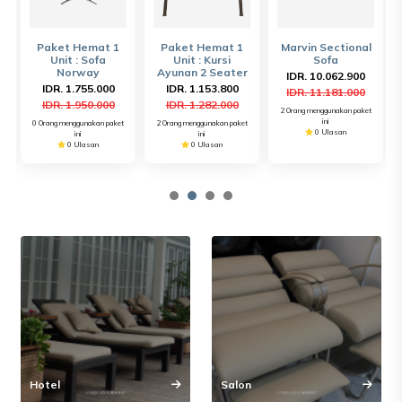
Paket Hemat 1
Paket Hemat 1
Marvin Sectional
Unit : Sofa
Unit : Kursi
Sofa
Norway
Ayunan 2 Seater
IDR. 10.062.900
IDR. 1.755.000
IDR. 1.153.800
IDR. 11.181.000
IDR. 1.950.000
IDR. 1.282.000
t
2 Orang menggunakan paket
ini
0 Orang menggunakan paket
2 Orang menggunakan paket
0 Ulasan
ini
ini
0 Ulasan
0 Ulasan
Hotel
Salon