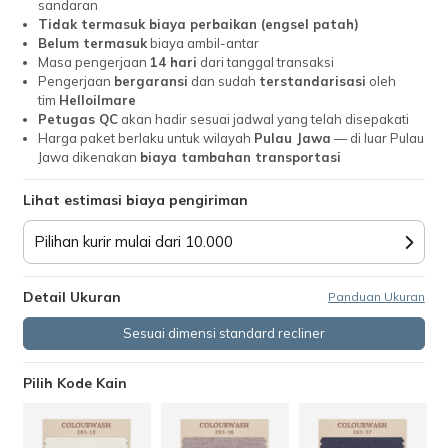
sandaran
Tidak termasuk biaya perbaikan (engsel patah)
Belum termasuk
biaya ambil-antar
Masa pengerjaan
14
hari
dari tanggal transaksi
Pengerjaan
bergaransi
dan sudah
terstandarisasi
oleh
tim
Helloilmare
Petugas QC
akan hadir sesuai jadwal yang telah disepakati
Harga paket berlaku untuk wilayah
Pulau Jawa
— di luar Pulau
Jawa dikenakan
biaya tambahan transportasi
Lihat estimasi biaya pengiriman
Pilihan kurir mulai dari 10.000
Detail Ukuran
Panduan Ukuran
Sesuai dimensi standard recliner
Pilih Kode Kain