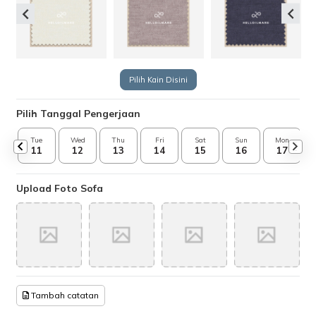
Pilih Kain Disini
Pilih Tanggal Pengerjaan
Tue
Wed
Thu
Fri
Sat
Sun
Mon
11
12
13
14
15
16
17
Upload Foto Sofa
Tambah catatan