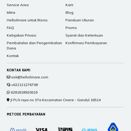
Service Area
Karir
Mitra
Blog
Helloilmare untuk Bisnis
Panduan Ukuran
FAQ
Promo
Kebijakan Privasi
Syarat dan Ketentuan
Pembatalan dan Pengembalian
Konfirmasi Pembayaran
Dana
Kontak
KONTAK KAMI
ask@helloilmare.com
+622121276708
6281818920619
Jl PLN raya no 37a Kecamatan Cinere - Gandul 16514
METODE PEMBAYARAN