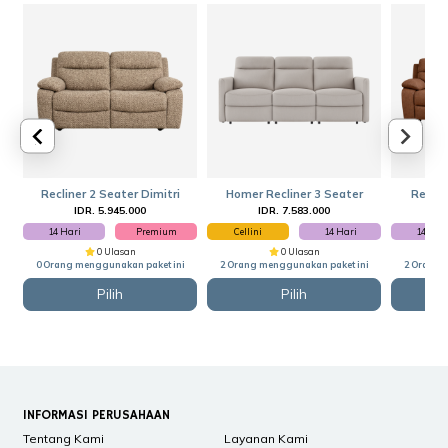
Recliner 2 Seater Dimitri
Homer Recliner 3 Seater
Reclin
IDR. 5.945.000
IDR. 7.583.000
I
14 Hari
Premium
Cellini
14 Hari
14 Har
0 Ulasan
0 Ulasan
0 Orang menggunakan paket ini
2 Orang menggunakan paket ini
2 Orang 
Pilih
Pilih
INFORMASI PERUSAHAAN
Tentang Kami
Layanan Kami