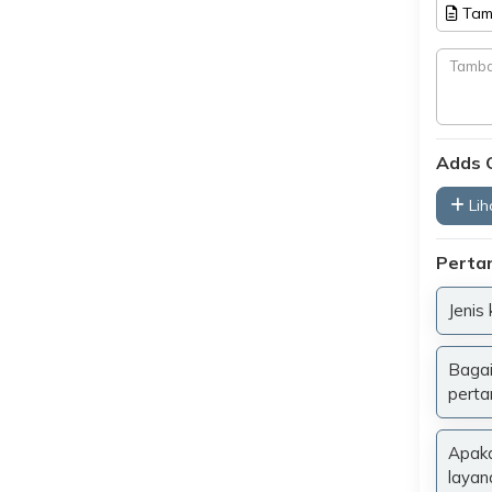
Tam
Adds 
Liha
Perta
Jenis
Bagai
perta
Apaka
layan