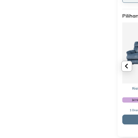
Pilih
Ria
14 H
1 Ora