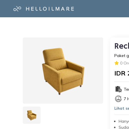
Rec
Paket ga
0 Or
IDR 
Te
7 
Lihat 
Hanya
Suda