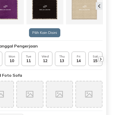
Pilih Kain Disini
Tanggal Pengerjaan
Mon
Tue
Wed
Thu
Fri
Sat
Sun
10
11
12
13
14
15
16
 Foto Sofa