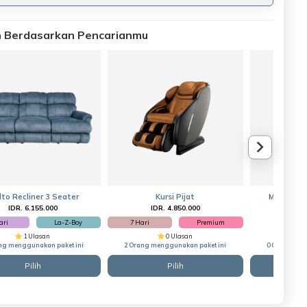
an Berdasarkan Pencarianmu
lto Recliner 3 Seater
Kursi Pijat
Meja Manc
IDR. 6.155.000
IDR. 4.850.000
IDR
ari
La-Z-Boy
7 Hari
Premium
1 Ulasan
0 Ulasan
ng menggunakan paket ini
2 Orang menggunakan paket ini
0 Orang men
Pilih
Pilih