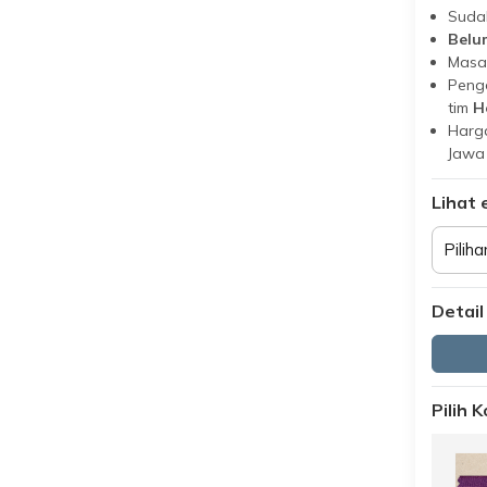
Suda
Belu
Masa
Peng
tim
H
Harga
Jawa
Lihat 
Piliha
Detail
Pilih 