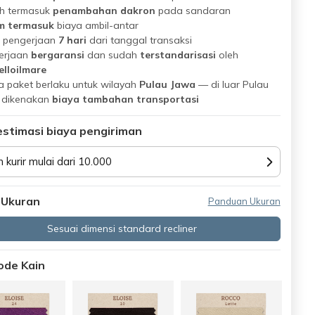
h termasuk
penambahan dakron
pada sandaran
m termasuk
biaya ambil-antar
 pengerjaan
7 hari
dari tanggal transaksi
erjaan
bergaransi
dan sudah
terstandarisasi
oleh
elloilmare
 paket berlaku untuk wilayah
Pulau Jawa
— di luar Pulau
 dikenakan
biaya tambahan transportasi
estimasi biaya pengiriman
n kurir mulai dari 10.000
 Ukuran
Panduan Ukuran
Sesuai dimensi standard recliner
Kode Kain