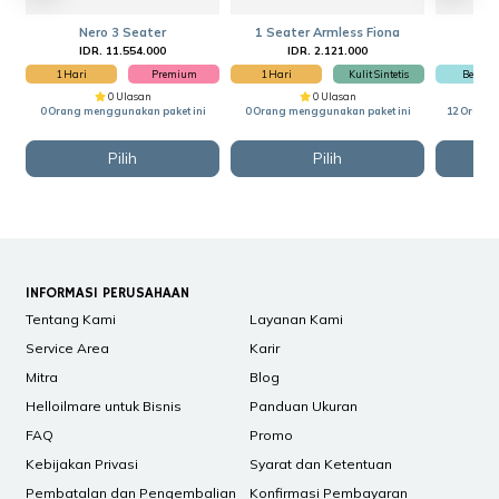
Nero 3 Seater
1 Seater Armless Fiona
Az
IDR. 11.554.000
IDR. 2.121.000
1 Hari
Premium
1 Hari
Kulit Sintetis
Beludr
0 Ulasan
0 Ulasan
0 Orang menggunakan paket ini
0 Orang menggunakan paket ini
12 Orang 
Pilih
Pilih
INFORMASI PERUSAHAAN
Tentang Kami
Layanan Kami
Service Area
Karir
Mitra
Blog
Helloilmare untuk Bisnis
Panduan Ukuran
FAQ
Promo
Kebijakan Privasi
Syarat dan Ketentuan
Pembatalan dan Pengembalian
Konfirmasi Pembayaran