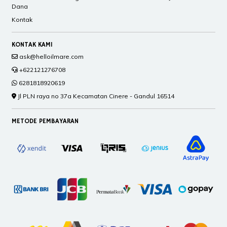
Dana
Kontak
KONTAK KAMI
ask@helloilmare.com
+622121276708
6281818920619
Jl PLN raya no 37a Kecamatan Cinere - Gandul 16514
METODE PEMBAYARAN