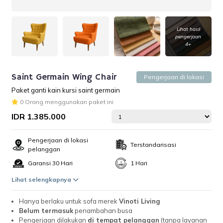
Lihat hasil
pengerjaan
4+
Saint Germain Wing Chair
Pengerjaan di lokasi
Paket ganti kain kursi saint germain
0 Orang menggunakan paket ini
IDR 1.385.000
Pengerjaan di lokasi
Terstandarisasi
pelanggan
Garansi 30 Hari
1 Hari
Lihat selengkapnya
Hanya berlaku untuk sofa merek
Vinoti Living
Belum termasuk
penambahan busa
Pengerjaan dilakukan
di tempat pelanggan
(tanpa layanan