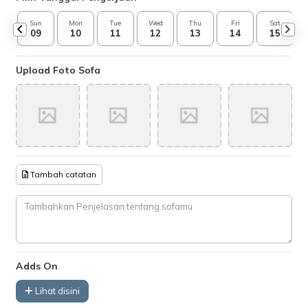
Sun
Mon
Tue
Wed
Thu
Fri
Sat
09
10
11
12
13
14
15
Upload Foto Sofa
Tambah catatan
Adds On
Lihat disini