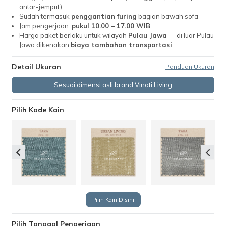
antar-jemput)
Sudah termasuk
penggantian furing
bagian bawah sofa
Jam pengerjaan:
pukul 10.00 – 17.00 WIB
Harga paket berlaku untuk wilayah
Pulau Jawa
— di luar Pulau
Jawa dikenakan
biaya tambahan transportasi
Detail Ukuran
Panduan Ukuran
Sesuai dimensi asli brand Vinoti Living
Pilih Kode Kain
Pilih Kain Disini
Pilih Tanggal Pengerjaan