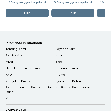
0 Orang menggunakan paket ini
30 Orang menggunakan paket ini
1 Orang 
Pilih
Pilih
INFORMASI PERUSAHAAN
Tentang Kami
Layanan Kami
Service Area
Karir
Mitra
Blog
Helloilmare untuk Bisnis
Panduan Ukuran
FAQ
Promo
Kebijakan Privasi
Syarat dan Ketentuan
Pembatalan dan Pengembalian
Konfirmasi Pembayaran
Dana
Kontak
KONTAK KAMI