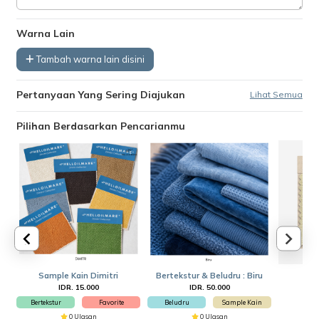
Warna Lain
Tambah warna lain disini
Pertanyaan Yang Sering Diajukan
Lihat Semua
Pilihan Berdasarkan Pencarianmu
Sample Kain Dimitri
Bertekstur & Beludru : Biru
Sam
IDR. 15.000
IDR. 50.000
Bertekstur
Favorite
Beludru
Sample Kain
0 Ulasan
0 Ulasan