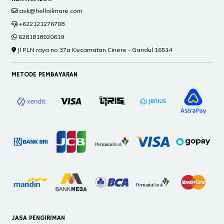
ask@helloilmare.com
+622121276708
6281818920619
Jl PLN raya no 37a Kecamatan Cinere - Gandul 16514
METODE PEMBAYARAN
JASA PENGIRIMAN