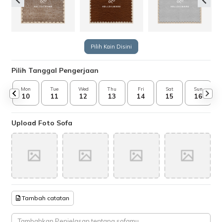
Pilih Kain Disini
Pilih Tanggal Pengerjaan
Mon
Tue
Wed
Thu
Fri
Sat
Sun
10
11
12
13
14
15
16
Upload Foto Sofa
Tambah catatan