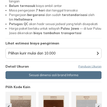
tangan
Belum termasuk
biaya ambil-antar
Masa pengerjaan
7 hari
dari tanggal transaksi
Pengerjaan
bergaransi
dan sudah
terstandarisasi
oleh
tim
Helloilmare
Petugas QC
akan hadir sesuai jadwal yang telah disepakati
Harga paket berlaku untuk wilayah
Pulau Jawa
— di luar Pulau
Jawa dikenakan
biaya tambahan transportasi
Lihat estimasi biaya pengiriman
Pilihan kurir mulai dari 10.000
Detail Ukuran
Panduan Ukuran
Sesuai dimensi asli brand Informa
Pilih Kode Kain