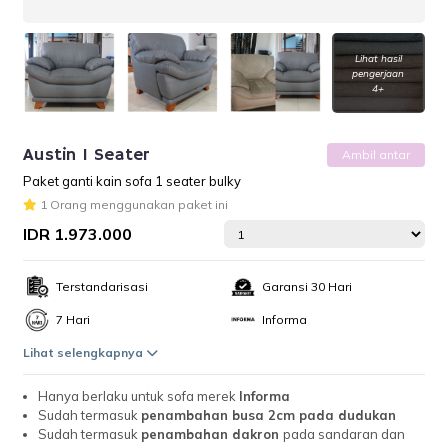
Lihat hasil
pengerjaan
4+
Austin 1 Seater
Ambil antar
Paket ganti kain sofa 1 seater bulky
1 Orang menggunakan paket ini
IDR 1.973.000
Terstandarisasi
Garansi 30 Hari
7 Hari
Informa
Lihat selengkapnya
Hanya berlaku untuk sofa merek
Informa
Sudah termasuk
penambahan busa 2cm pada dudukan
Sudah termasuk
penambahan dakron
pada sandaran dan