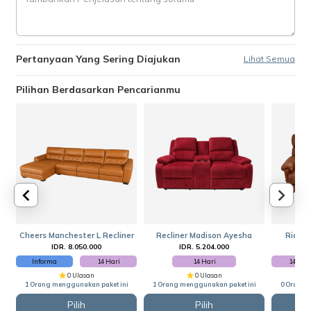
Pertanyaan Yang Sering Diajukan
Lihat Semua
Pilihan Berdasarkan Pencarianmu
Cheers Manchester L Recliner
Recliner Madison Ayesha
Rialto
IDR. 8.050.000
IDR. 5.204.000
I
Informa
14 Hari
14 Hari
14 Har
0 Ulasan
0 Ulasan
1 Orang menggunakan paket ini
1 Orang menggunakan paket ini
0 Orang 
Pilih
Pilih