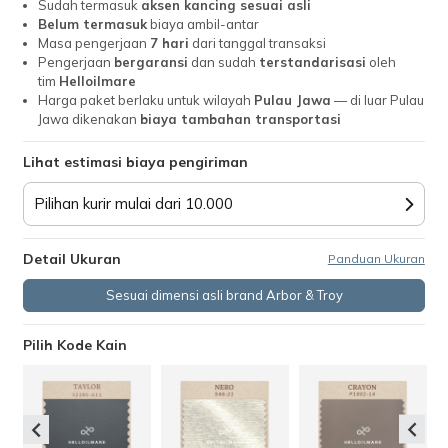
Sudah termasuk
aksen kancing sesuai asli
Belum termasuk
biaya ambil-antar
Masa pengerjaan
7 hari
dari tanggal transaksi
Pengerjaan
bergaransi
dan sudah
terstandarisasi
oleh
tim
Helloilmare
Harga paket berlaku untuk wilayah
Pulau Jawa
— di luar Pulau
Jawa dikenakan
biaya tambahan transportasi
Lihat estimasi biaya pengiriman
Pilihan kurir mulai dari 10.000
Detail Ukuran
Panduan Ukuran
Sesuai dimensi asli brand Arbor & Troy
Pilih Kode Kain