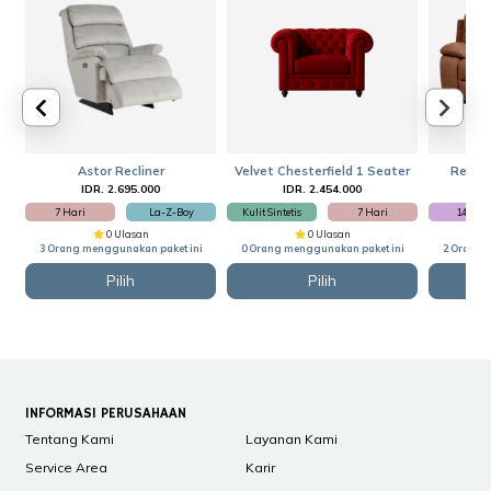
Astor Recliner
Velvet Chesterfield 1 Seater
Reclin
IDR. 2.695.000
IDR. 2.454.000
I
7 Hari
La-Z-Boy
Kulit Sintetis
7 Hari
14 Har
0 Ulasan
0 Ulasan
3 Orang menggunakan paket ini
0 Orang menggunakan paket ini
2 Orang 
Pilih
Pilih
INFORMASI PERUSAHAAN
Tentang Kami
Layanan Kami
Service Area
Karir