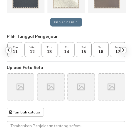
Pilih Kain Disini
Pilih Tanggal Pengerjaan
Tue
Wed
Thu
Fri
Sat
Sun
Mon
11
12
13
14
15
16
17
Upload Foto Sofa
Tambah catatan