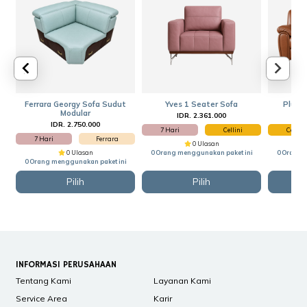
Ferrara Georgy Sofa Sudut
Yves 1 Seater Sofa
Plush 
Modular
IDR. 2.361.000
I
IDR. 2.750.000
7 Hari
Cellini
Cellini
7 Hari
Ferrara
0 Ulasan
0 Ulasan
0 Orang menggunakan paket ini
0 Orang 
0 Orang menggunakan paket ini
Pilih
Pilih
INFORMASI PERUSAHAAN
Tentang Kami
Layanan Kami
Service Area
Karir