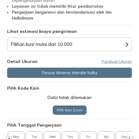
sepengetahuan admin
Layanan ini tidak memiliki fitur pembatalan
Pengerjaan bergaransi dan terstandarisasi oleh tim
Helloilmare
Lihat estimasi biaya pengiriman
Pilihan kurir mulai dari 10.000
Detail Ukuran
Panduan Ukuran
Sesuai dimensi standar bulky
Pilih Kode Kain
Data tidak ditemukan
Pilih Kain Disini
Pilih Tanggal Pengerjaan
Mon
Tue
Wed
Thu
Fri
Sat
Sun