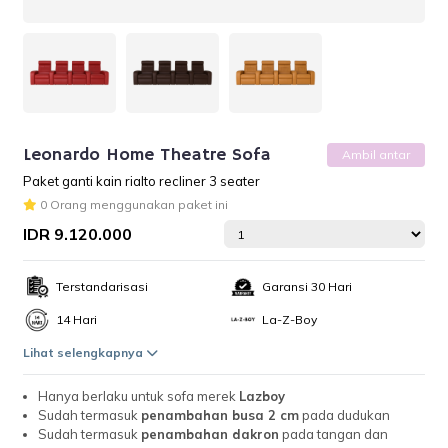
Leonardo Home Theatre Sofa
Ambil antar
Paket ganti kain rialto recliner 3 seater
0 Orang menggunakan paket ini
IDR 9.120.000
Terstandarisasi
Garansi 30 Hari
14 Hari
La-Z-Boy
Lihat selengkapnya
Hanya berlaku untuk sofa merek
Lazboy
Sudah termasuk
penambahan busa 2 cm
pada dudukan
Sudah termasuk
penambahan dakron
pada tangan dan