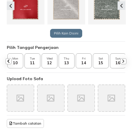
Pilih Kain Disini
Pilih Tanggal Pengerjaan
Mon
Tue
Wed
Thu
Fri
Sat
Sun
10
11
12
13
14
15
16
Upload Foto Sofa
Tambah catatan