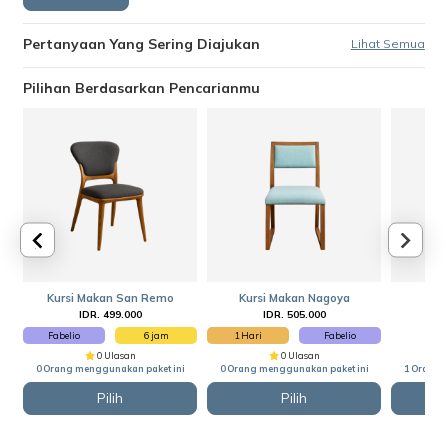
Pertanyaan Yang Sering Diajukan
Lihat Semua
Pilihan Berdasarkan Pencarianmu
Kursi Makan San Remo
Kursi Makan Nagoya
IDR. 499.000
IDR. 505.000
I
Fabelio
6 jam
1 Hari
Fabelio
0 Ulasan
0 Ulasan
0 Orang menggunakan paket ini
0 Orang menggunakan paket ini
1 Orang 
Pilih
Pilih