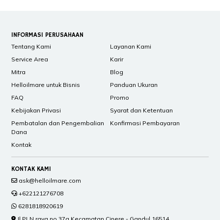
INFORMASI PERUSAHAAN
Tentang Kami
Layanan Kami
Service Area
Karir
Mitra
Blog
Helloilmare untuk Bisnis
Panduan Ukuran
FAQ
Promo
Kebijakan Privasi
Syarat dan Ketentuan
Pembatalan dan Pengembalian
Konfirmasi Pembayaran
Dana
Kontak
KONTAK KAMI
ask@helloilmare.com
+622121276708
6281818920619
Jl PLN raya no 37a Kecamatan Cinere - Gandul 16514