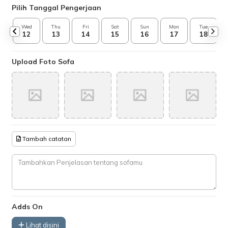
Pilih Tanggal Pengerjaan
Wed
Thu
Fri
Sat
Sun
Mon
Tue
12
13
14
15
16
17
18
Upload Foto Sofa
Tambah catatan
Adds On
Lihat disini