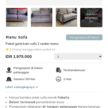
Lihat hasil
pengerjaan
10+
Manu Sofa
Pengerjaan di lokasi
Paket ganti kain sofa 2 seater manu
3 Orang menggunakan paket ini
IDR 1.975.000
Pengerjaan di lokasi
Terstandarisasi
pelanggan
Garansi 30 Hari
1 Hari
Lihat selengkapnya
Hanya berlaku untuk sofa merek
Fabelio
Belum termasuk
penambahan busa
Pengerjaan dilakukan
di tempat pelanggan
(tanpa layanan