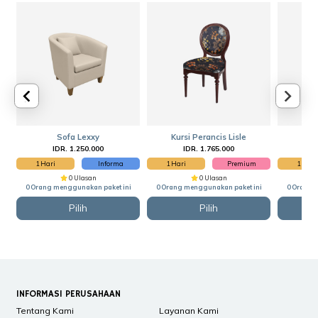
Sofa Lexxy
Kursi Perancis Lisle
IDR. 1.250.000
IDR. 1.765.000
1 Hari
Informa
1 Hari
Premium
1 Hari
0 Ulasan
0 Ulasan
0 Orang menggunakan paket ini
0 Orang menggunakan paket ini
0 Orang 
Pilih
Pilih
INFORMASI PERUSAHAAN
Tentang Kami
Layanan Kami