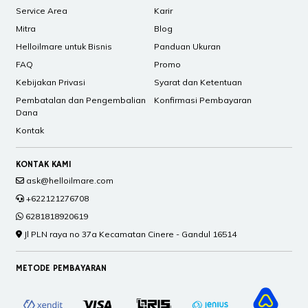
Service Area
Karir
Mitra
Blog
Helloilmare untuk Bisnis
Panduan Ukuran
FAQ
Promo
Kebijakan Privasi
Syarat dan Ketentuan
Pembatalan dan Pengembalian
Konfirmasi Pembayaran
Dana
Kontak
KONTAK KAMI
ask@helloilmare.com
+622121276708
6281818920619
Jl PLN raya no 37a Kecamatan Cinere - Gandul 16514
METODE PEMBAYARAN