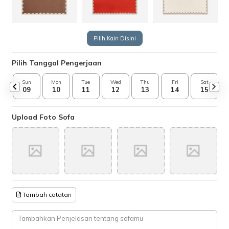
Pilih Kain Disini
Pilih Tanggal Pengerjaan
Sun
Mon
Tue
Wed
Thu
Fri
Sat
09
10
11
12
13
14
15
Upload Foto Sofa
Tambah catatan