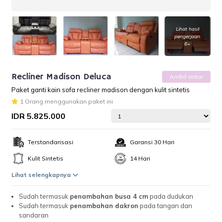
Lihat hasil
pengerjaan
6+
Recliner Madison Deluca
Ambil antar
Paket ganti kain sofa recliner madison dengan kulit sintetis
1 Orang menggunakan paket ini
IDR 5.825.000
Terstandarisasi
Garansi 30 Hari
Kulit Sintetis
14 Hari
Lihat selengkapnya
Sudah termasuk
penambahan busa 4 cm
pada dudukan
Sudah termasuk
penambahan dakron
pada tangan dan
sandaran