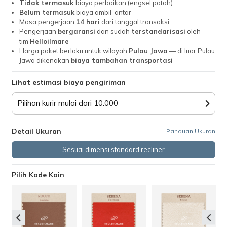
Tidak termasuk
biaya perbaikan (engsel patah)
Belum termasuk
biaya ambil-antar
Masa pengerjaan
14
hari
dari tanggal transaksi
Pengerjaan
bergaransi
dan sudah
terstandarisasi
oleh
tim
Helloilmare
Harga paket berlaku untuk wilayah
Pulau Jawa
— di luar Pulau
Jawa dikenakan
biaya tambahan transportasi
Lihat estimasi biaya pengiriman
Pilihan kurir mulai dari 10.000
Detail Ukuran
Panduan Ukuran
Sesuai dimensi standard recliner
Pilih Kode Kain