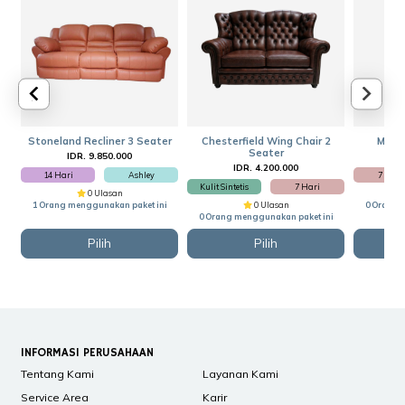
Stoneland Recliner 3 Seater
Chesterfield Wing Chair 2
Meja 
Seater
IDR. 9.850.000
I
IDR. 4.200.000
14 Hari
Ashley
7 Hari
Kulit Sintetis
7 Hari
0 Ulasan
1 Orang menggunakan paket ini
0 Ulasan
0 Orang 
0 Orang menggunakan paket ini
Pilih
Pilih
INFORMASI PERUSAHAAN
Tentang Kami
Layanan Kami
Service Area
Karir