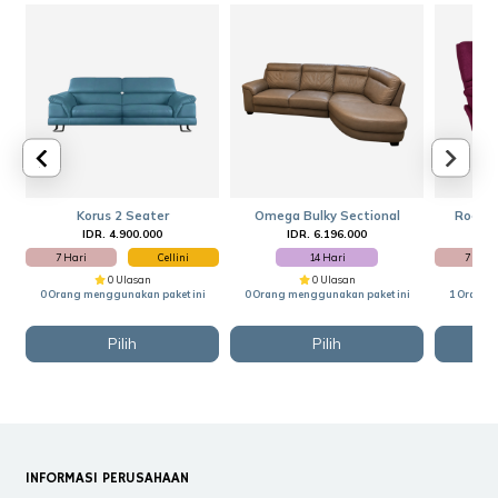
Korus 2 Seater
Omega Bulky Sectional
Rocker
IDR. 4.900.000
IDR. 6.196.000
I
7 Hari
Cellini
14 Hari
7 Hari
0 Ulasan
0 Ulasan
0 Orang menggunakan paket ini
0 Orang menggunakan paket ini
1 Orang 
Pilih
Pilih
INFORMASI PERUSAHAAN