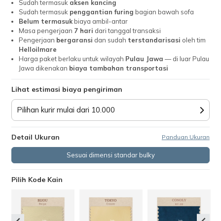
Sudah termasuk
aksen kancing
Sudah termasuk
penggantian furing
bagian bawah sofa
Belum termasuk
biaya ambil-antar
Masa pengerjaan
7 hari
dari tanggal transaksi
Pengerjaan
bergaransi
dan sudah
terstandarisasi
oleh tim
Helloilmare
Harga paket berlaku untuk wilayah
Pulau Jawa
— di luar Pulau
Jawa dikenakan
biaya tambahan transportasi
Lihat estimasi biaya pengiriman
Pilihan kurir mulai dari 10.000
Detail Ukuran
Panduan Ukuran
Sesuai dimensi standar bulky
Pilih Kode Kain