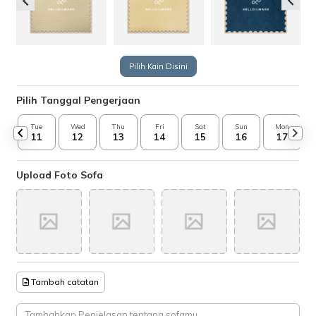
Pilih Kain Disini
Pilih Tanggal Pengerjaan
Tue
Wed
Thu
Fri
Sat
Sun
Mon
11
12
13
14
15
16
17
Upload Foto Sofa
Tambah catatan