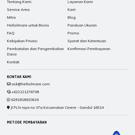
Tentang Kami
Layanan Kami
Service Area
Karir
Mitra
Blog
Helloilmare untuk Bisnis
Panduan Ukuran
FAQ
Promo
Kebijakan Privasi
Syarat dan Ketentuan
Pembatalan dan Pengembalian
Konfirmasi Pembayaran
Dana
Kontak
KONTAK KAMI
ask@helloilmare.com
+622121276708
6281818920619
Jl PLN raya no 37a Kecamatan Cinere - Gandul 16514
METODE PEMBAYARAN