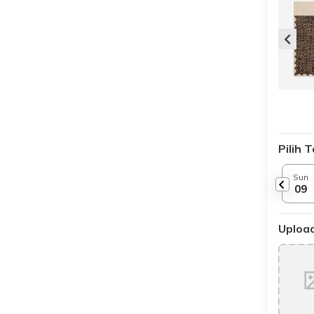
Pilih 
Sun
09
Upload