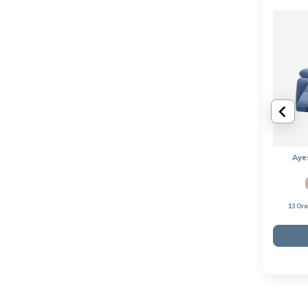
Aye
13 Or