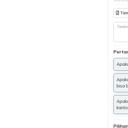
Tam
Perta
Apaka
Apaka
bisa 
Apaka
kantor
Pilih