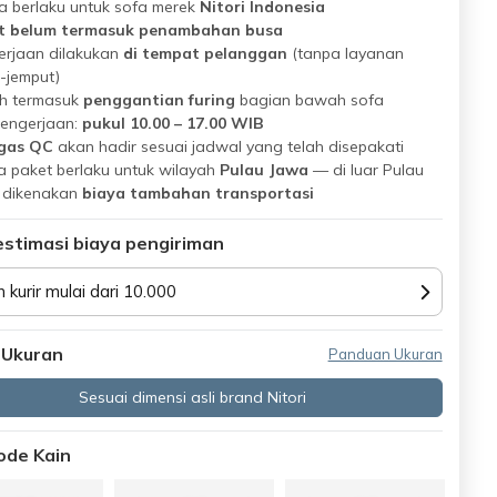
 berlaku untuk sofa merek
Nitori Indonesia
t belum termasuk penambahan busa
erjaan dilakukan
di tempat pelanggan
(tanpa layanan
-jemput)
h termasuk
penggantian furing
bagian bawah sofa
pengerjaan:
pukul 10.00 – 17.00 WIB
gas QC
akan hadir sesuai jadwal yang telah disepakati
 paket berlaku untuk wilayah
Pulau Jawa
— di luar Pulau
 dikenakan
biaya tambahan transportasi
estimasi biaya pengiriman
n kurir mulai dari 10.000
 Ukuran
Panduan Ukuran
Sesuai dimensi asli brand Nitori
Kode Kain