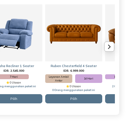
sha Recliner 1 Seater
Ruben Chesterfield 4 Seater
Ferrara 
IDR. 2.545.000
IDR. 6.999.000
IDR
7 Hari
Layanan Ambil
14 Hari
14 Hari
Antar
0 Ulasan
ang menggunakan paket ini
0 Ulasan
2 Orang men
0 Orang menggunakan paket ini
Pilih
Pilih