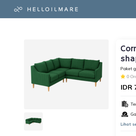
Cor
sha
Paket g
0 Or
IDR 
Te
Ga
Lihat 