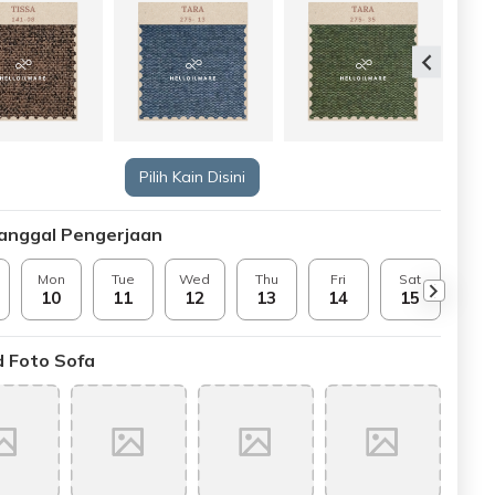
Pilih Kain Disini
Tanggal Pengerjaan
Mon
Tue
Wed
Thu
Fri
Sat
Sun
10
11
12
13
14
15
16
 Foto Sofa