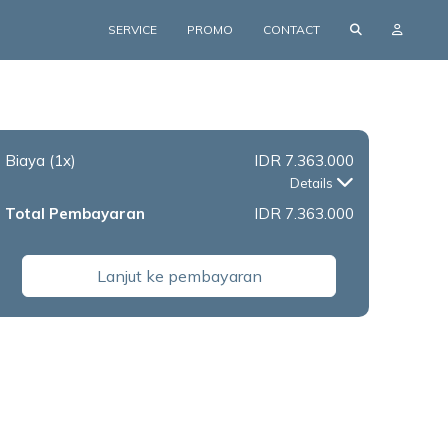
SERVICE
PROMO
CONTACT
Biaya
(1x)
IDR 7.363.000
Details
Total Pembayaran
IDR 7.363.000
Lanjut ke pembayaran