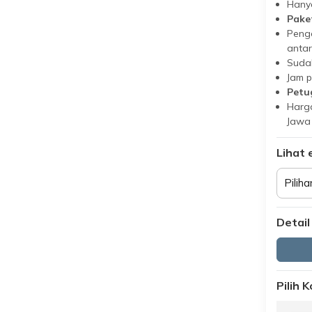
Hanya
Pake
Peng
antar
Suda
Jam 
Petu
Harga
Jawa
Lihat 
Piliha
Detail
Pilih 