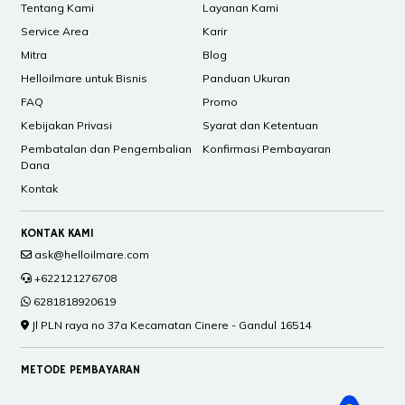
Tentang Kami
Layanan Kami
Service Area
Karir
Mitra
Blog
Helloilmare untuk Bisnis
Panduan Ukuran
FAQ
Promo
Kebijakan Privasi
Syarat dan Ketentuan
Pembatalan dan Pengembalian
Konfirmasi Pembayaran
Dana
Kontak
KONTAK KAMI
ask@helloilmare.com
+622121276708
6281818920619
Jl PLN raya no 37a Kecamatan Cinere - Gandul 16514
METODE PEMBAYARAN