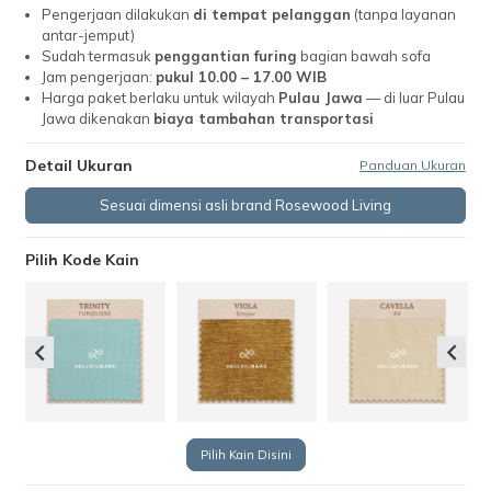
Pengerjaan dilakukan
di tempat pelanggan
(tanpa layanan
antar-jemput)
Sudah termasuk
penggantian furing
bagian bawah sofa
Jam pengerjaan:
pukul 10.00 – 17.00 WIB
Harga paket berlaku untuk wilayah
Pulau Jawa
— di luar Pulau
Jawa dikenakan
biaya tambahan transportasi
Detail Ukuran
Panduan Ukuran
Sesuai dimensi asli brand Rosewood Living
Pilih Kode Kain
Pilih Kain Disini