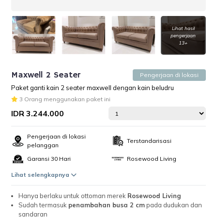
Lihat hasil
pengerjaan
13+
Maxwell 2 Seater
Pengerjaan di lokasi
Paket ganti kain 2 seater maxwell dengan kain beludru
3 Orang menggunakan paket ini
IDR 3.244.000
Pengerjaan di lokasi
Terstandarisasi
pelanggan
Garansi 30 Hari
Rosewood Living
Lihat selengkapnya
Hanya berlaku untuk ottoman merek
Rosewood Living
Sudah termasuk
penambahan busa 2 cm
pada dudukan dan
sandaran