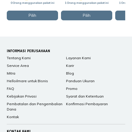
0 Orang menggunakan paket ini
1 Orang menggunakan paket ini
1 Orang 
Pilih
Pilih
INFORMASI PERUSAHAAN
Tentang Kami
Layanan Kami
Service Area
Karir
Mitra
Blog
Helloilmare untuk Bisnis
Panduan Ukuran
FAQ
Promo
Kebijakan Privasi
Syarat dan Ketentuan
Pembatalan dan Pengembalian
Konfirmasi Pembayaran
Dana
Kontak
KONTAK KAMI