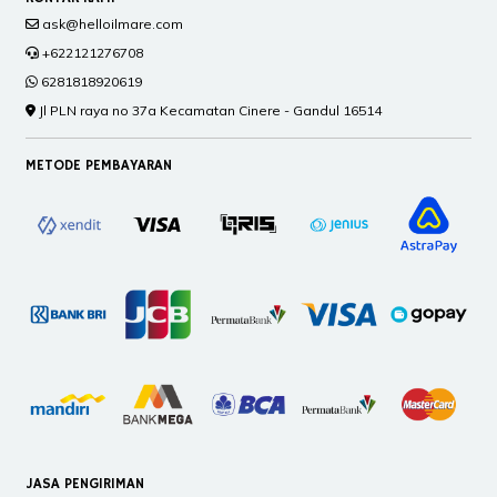
ask@helloilmare.com
+622121276708
6281818920619
Jl PLN raya no 37a Kecamatan Cinere - Gandul 16514
METODE PEMBAYARAN
JASA PENGIRIMAN