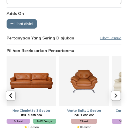
Adds On
Lihat disini
Pertanyaan Yang Sering Diajukan
Lihat Semua
Pilihan Berdasarkan Pencarianmu
Neo Charlotte 3 Seater
Vento Bulky 1 Seater
Cardina
IDR. 3.885.000
IDR. 2.050.000
I
14 Hari
M&D Design
7 Hari
14 Har
0 Ulasan
0 Ulasan