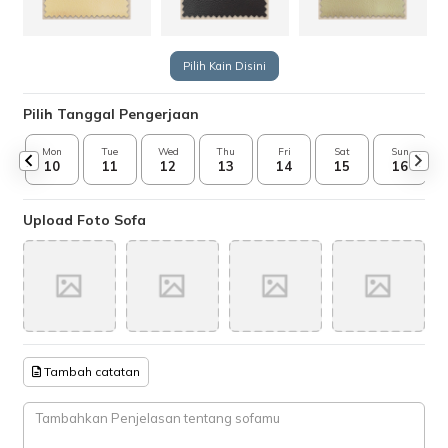
Pilih Kain Disini
Pilih Tanggal Pengerjaan
Mon
Tue
Wed
Thu
Fri
Sat
Sun
10
11
12
13
14
15
16
Upload Foto Sofa
Tambah catatan