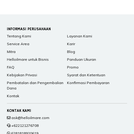
INFORMASI PERUSAHAAN
Tentang Kami
Layanan Kami
Service Area
Karir
Mitra
Blog
Helloilmare untuk Bisnis
Panduan Ukuran
FAQ
Promo
Kebijakan Privasi
Syarat dan Ketentuan
Pembatalan dan Pengembalian
Konfirmasi Pembayaran
Dana
Kontak
KONTAK KAMI
ask@helloilmare.com
+622121276708
6281818920619