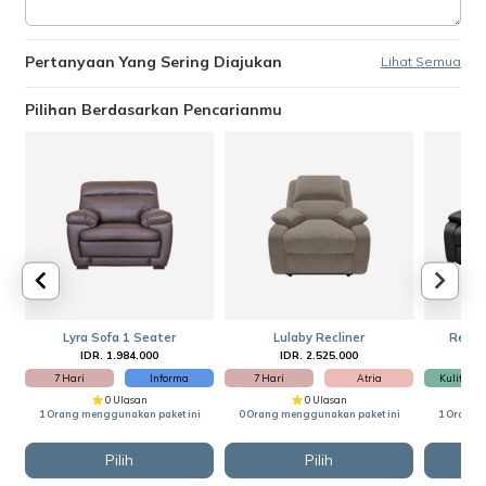
Pertanyaan Yang Sering Diajukan
Lihat Semua
Pilihan Berdasarkan Pencarianmu
Lyra Sofa 1 Seater
Lulaby Recliner
Reclin
IDR. 1.984.000
IDR. 2.525.000
I
7 Hari
Informa
7 Hari
Atria
Kulit Sinte
0 Ulasan
0 Ulasan
1 Orang menggunakan paket ini
0 Orang menggunakan paket ini
1 Orang 
Pilih
Pilih