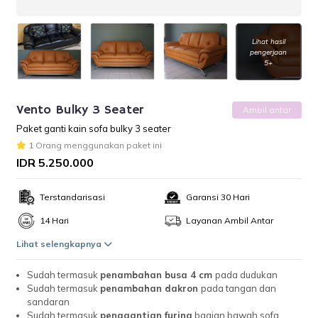
Lihat hasil
pengerjaan
5+
Vento Bulky 3 Seater
Ambil antar
Paket ganti kain sofa bulky 3 seater
1 Orang menggunakan paket ini
IDR 5.250.000
Terstandarisasi
Garansi 30 Hari
14 Hari
Layanan Ambil Antar
Lihat selengkapnya
Sudah termasuk
penambahan busa 4 cm
pada dudukan
Sudah termasuk
penambahan dakron
pada tangan dan
sandaran
Sudah termasuk
penggantian furing
bagian bawah sofa